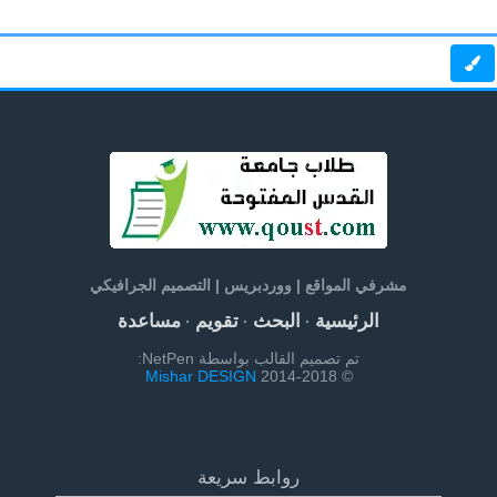
مشرفي المواقع | ووردبريس | التصميم الجرافيكي
الرئيسية
البحث
تقويم
مساعدة
·
·
·
تم تصميم القالب بواسطة NetPen:
Mishar DESIGN
© 2014-2018
روابط سريعة