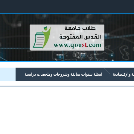
ية والإقتصادية
اسئلة سنوات سابقة وشروحات وملخصات دراسية
تصادية تبدأ برقم 42xx
4215 الاعمال الالكترونية