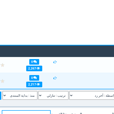
0
2,267
0
2,217
ة