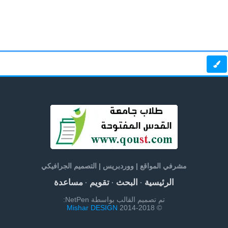
مشرفي المواقع | ووردبريس | التصميم الجرافيكي
الرئيسية
البحث
تقويم
مساعدة
·
·
·
تم تصميم القالب بواسطة NetPen:
Mishar DESIGN
© 2014-2018