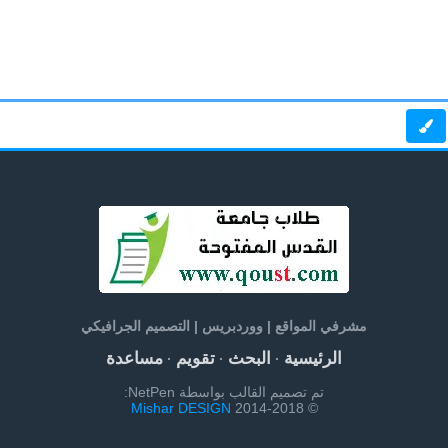
مشرفي المواقع | ووردبريس | التصميم الجرافيكي
الرئيسية
البحث
تقويم
مساعدة
·
·
·
تم تصميم القالب بواسطة NetPen:
Mishar DESIGN
© 2014-2018