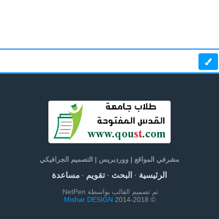
مشرفي المواقع | ووردبريس | التصميم الجرافيكي
الرئيسية
البحث
تقويم
مساعدة
·
·
·
تم تصميم القالب بواسطة NetPen:
Mishar DESIGN
© 2014-2018