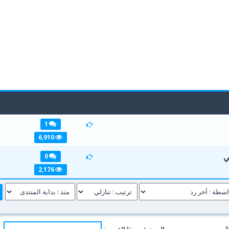
1
1
2
3
6,910
ي
0
1
2
3
2,176
ة