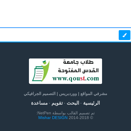
مشرفي المواقع | ووردبريس | التصميم الجرافيكي
الرئيسية
البحث
تقويم
مساعدة
·
·
·
تم تصميم القالب بواسطة NetPen:
Mishar DESIGN
© 2014-2018