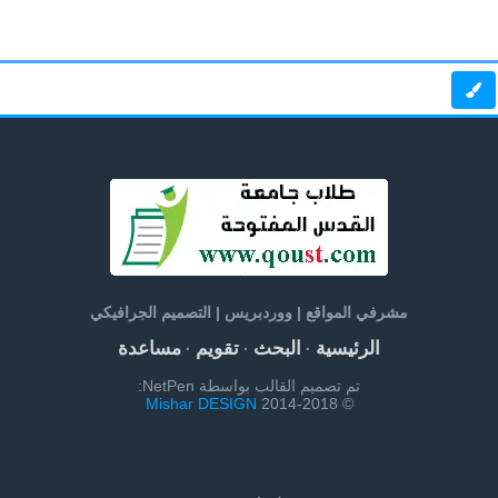
مشرفي المواقع | ووردبريس | التصميم الجرافيكي
الرئيسية
البحث
تقويم
مساعدة
·
·
·
تم تصميم القالب بواسطة NetPen:
Mishar DESIGN
© 2014-2018