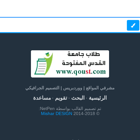
مشرفي المواقع | ووردبريس | التصميم الجرافيكي
الرئيسية
البحث
تقويم
مساعدة
·
·
·
تم تصميم القالب بواسطة NetPen:
Mishar DESIGN
© 2014-2018