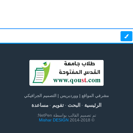
مشرفي المواقع | ووردبريس | التصميم الجرافيكي
الرئيسية
البحث
تقويم
مساعدة
·
·
·
تم تصميم القالب بواسطة NetPen:
Mishar DESIGN
© 2014-2018