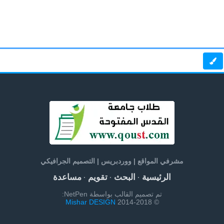
مشرفي المواقع | ووردبريس | التصميم الجرافيكي
الرئيسية
البحث
تقويم
مساعدة
·
·
·
تم تصميم القالب بواسطة NetPen:
Mishar DESIGN
© 2014-2018