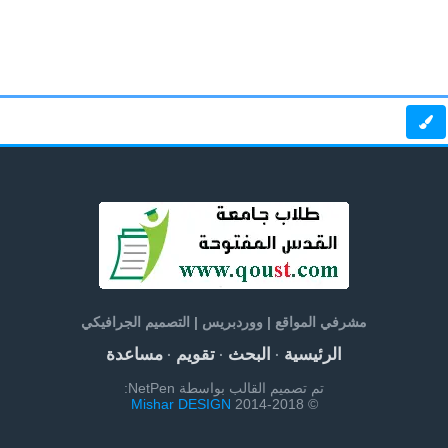
مشرفي المواقع | ووردبريس | التصميم الجرافيكي
الرئيسية
البحث
تقويم
مساعدة
·
·
·
تم تصميم القالب بواسطة NetPen:
Mishar DESIGN
© 2014-2018