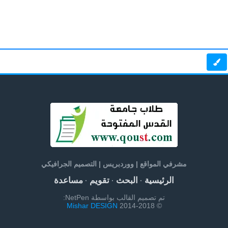
مشرفي المواقع | ووردبريس | التصميم الجرافيكي
الرئيسية
البحث
تقويم
مساعدة
·
·
·
تم تصميم القالب بواسطة NetPen:
Mishar DESIGN
© 2014-2018