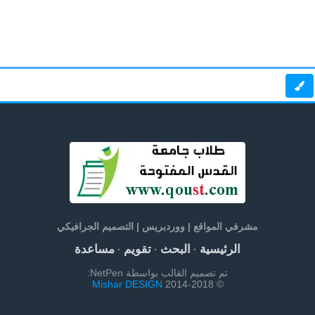
مشرفي المواقع | ووردبريس | التصميم الجرافيكي
الرئيسية
البحث
تقويم
مساعدة
·
·
·
تم تصميم القالب بواسطة NetPen:
Mishar DESIGN
© 2014-2018