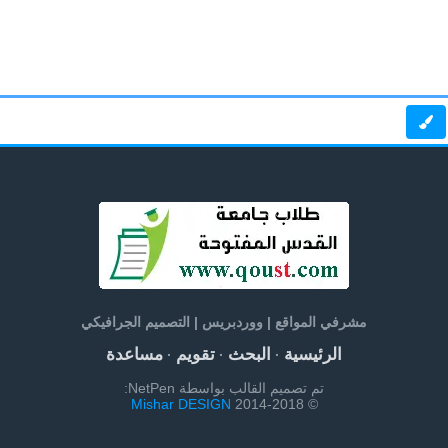
مشرفي المواقع | ووردبريس | التصميم الجرافيكي
الرئيسية
البحث
تقويم
مساعدة
·
·
·
تم تصميم القالب بواسطة NetPen:
Mishar DESIGN
© 2014-2018