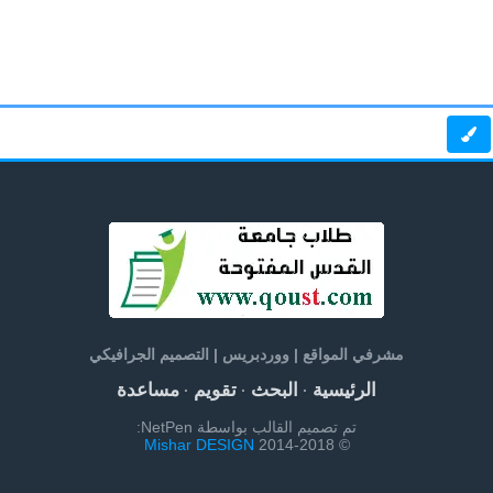
مشرفي المواقع | ووردبريس | التصميم الجرافيكي
الرئيسية
البحث
تقويم
مساعدة
·
·
·
تم تصميم القالب بواسطة NetPen:
Mishar DESIGN
© 2014-2018