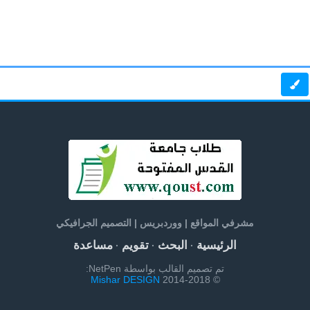
مشرفي المواقع | ووردبريس | التصميم الجرافيكي
الرئيسية
البحث
تقويم
مساعدة
·
·
·
تم تصميم القالب بواسطة NetPen:
Mishar DESIGN
© 2014-2018