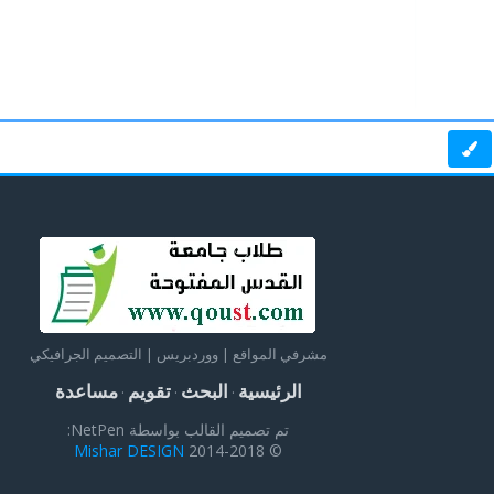
مشرفي المواقع | ووردبريس | التصميم الجرافيكي
الرئيسية
البحث
تقويم
مساعدة
·
·
·
تم تصميم القالب بواسطة NetPen:
Mishar DESIGN
© 2014-2018