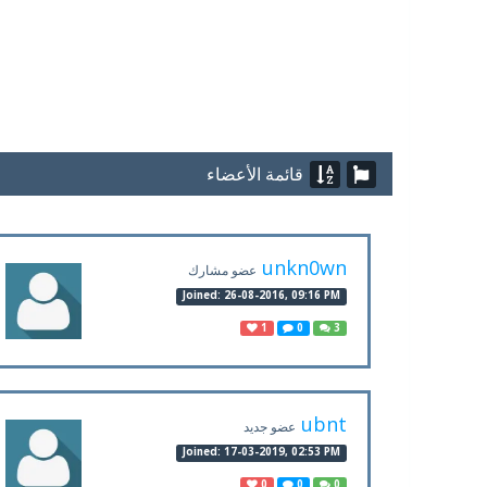
قائمة الأعضاء
unkn0wn
عضو مشارك
Joined: 26-08-2016, 09:16 PM
1
0
3
ubnt
عضو جديد
Joined: 17-03-2019, 02:53 PM
0
0
0