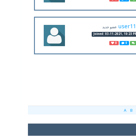
user1
عضو جديد
Joined: 03-11-2021, 10:23 P
0
0
A
B