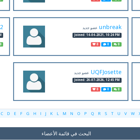
12
unbreak
عضو جديد
M
Joined: 14-04-2021, 10:24 PM
0
0
0
0
UQFJosette
عضو جديد
Joined: 26-07-2026, 12:45 PM
0
0
0
C
D
E
F
G
H
I
J
K
L
M
N
O
P
Q
R
S
T
U
V
W
البحث في قائمة الأعضاء