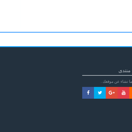
منتدى
ا تشاء عن موقغك .