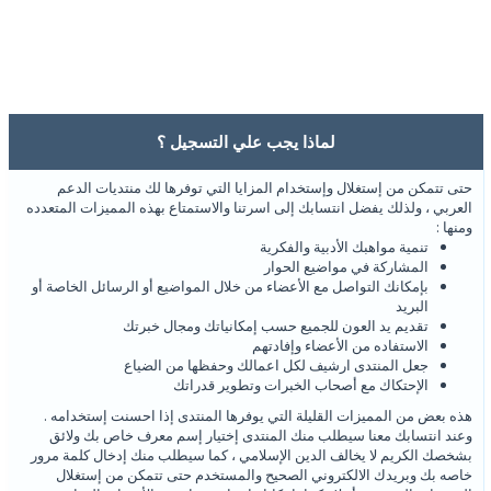
لماذا يجب علي التسجيل ؟
حتى تتمكن من إستغلال وإستخدام المزايا التي توفرها لك منتديات الدعم
العربي ، ولذلك يفضل انتسابك إلى اسرتنا والاستمتاع بهذه المميزات المتعدده
ومنها :
تنمية مواهبك الأدبية والفكرية
المشاركة في مواضيع الحوار
بإمكانك التواصل مع الأعضاء من خلال المواضيع أو الرسائل الخاصة أو
البريد
تقديم يد العون للجميع حسب إمكانياتك ومجال خبرتك
الاستفاده من الأعضاء وإفادتهم
جعل المنتدى ارشيف لكل اعمالك وحفظها من الضياع
الإحتكاك مع أصحاب الخبرات وتطوير قدراتك
هذه بعض من المميزات القليلة التي يوفرها المنتدى إذا احسنت إستخدامه .
وعند انتسابك معنا سيطلب منك المنتدى إختيار إسم معرف خاص بك ولائق
بشخصك الكريم لا يخالف الدين الإسلامي ، كما سيطلب منك إدخال كلمة مرور
خاصه بك وبريدك الالكتروني الصحيح والمستخدم حتى تتمكن من إستغلال