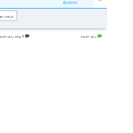
admin
ردود جديدة
لا يوجد ردود جديد
موضوع نشط (جديد)
يحتوي على ردود
موضوع نشط (ليس به جديد)
موضوع مغلق