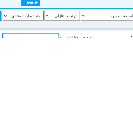
1,890
ة
البحث في هذا القسم :
ك
التنقل السريع :