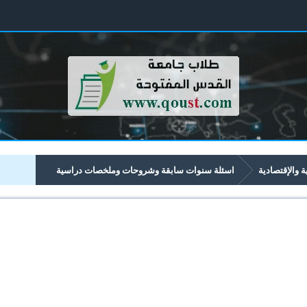
ية والإقتصادية
اسئلة سنوات سابقة وشروحات وملخصات دراسية
تصادية تبدأ برقم 43xx
4371 القانون التجاري