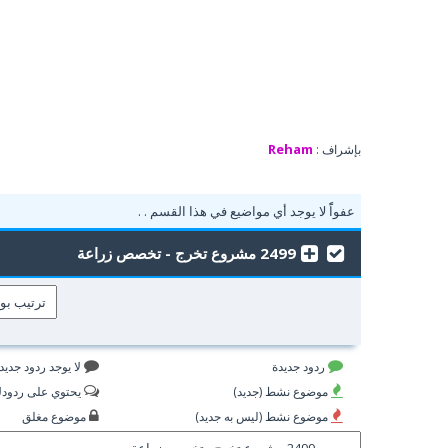
Reham
بإشراف :
عفواًً لا يوجد أي مواضيع في هذا القسم . .
2499 مشروع تخرج - تخصص زراعة
ردود جديدة
لا يوجد ردود جديد
موضوع نشط (جديد)
يحتوي على ردود
موضوع نشط (ليس به جديد)
موضوع مغلق