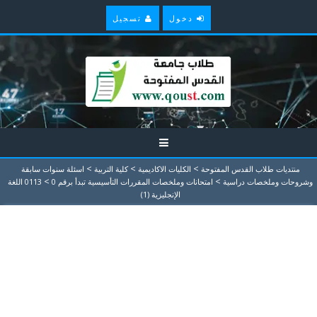
دخول
تسجيل
>
>
>
منتديات طلاب القدس المفتوحة
الكليات الاكاديمية
كلية التربية
اسئلة سنوات سابقة
>
>
وشروحات وملخصات دراسية
امتحانات وملخصات المقررات التأسيسية تبدأ برقم 0
0113 اللغة
الإنجليزية (1)