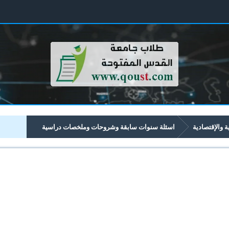
ية والإقتصادية
اسئلة سنوات سابقة وشروحات وملخصات دراسية
تصادية تبدأ برقم 42xx
4263 الاتصالات التسويقية