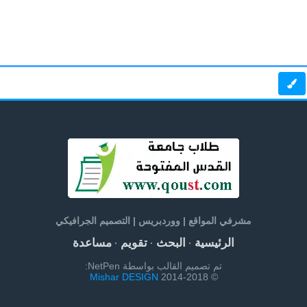
مشرفي المواقع | ووردبريس | التصميم الجرافيكي
الرئيسية
البحث
تقويم
مساعدة
·
·
·
تم تصميم القالب بواسطة NetPen:
Mishar DESIGN
© 2014-2018