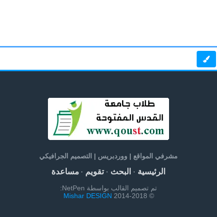
مشرفي المواقع | ووردبريس | التصميم الجرافيكي
الرئيسية
البحث
تقويم
مساعدة
·
·
·
تم تصميم القالب بواسطة NetPen:
Mishar DESIGN
© 2014-2018