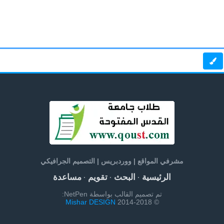
مشرفي المواقع | ووردبريس | التصميم الجرافيكي
الرئيسية
البحث
تقويم
مساعدة
·
·
·
تم تصميم القالب بواسطة NetPen:
Mishar DESIGN
© 2014-2018