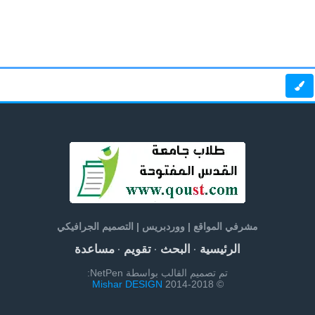
مشرفي المواقع | ووردبريس | التصميم الجرافيكي
الرئيسية
البحث
تقويم
مساعدة
·
·
·
تم تصميم القالب بواسطة NetPen:
Mishar DESIGN
© 2014-2018