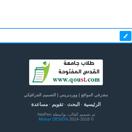
مشرفي المواقع | ووردبريس | التصميم الجرافيكي
الرئيسية
البحث
تقويم
مساعدة
·
·
·
تم تصميم القالب بواسطة NetPen:
Mishar DESIGN
© 2014-2018