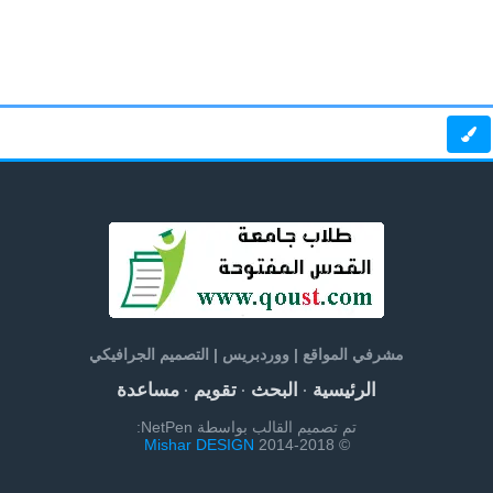
مشرفي المواقع | ووردبريس | التصميم الجرافيكي
الرئيسية
البحث
تقويم
مساعدة
·
·
·
تم تصميم القالب بواسطة NetPen:
Mishar DESIGN
© 2014-2018