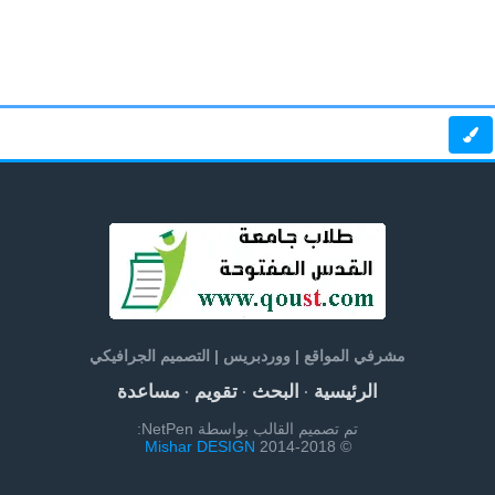
مشرفي المواقع | ووردبريس | التصميم الجرافيكي
الرئيسية
البحث
تقويم
مساعدة
·
·
·
تم تصميم القالب بواسطة NetPen:
Mishar DESIGN
© 2014-2018