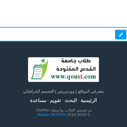
مشرفي المواقع | ووردبريس | التصميم الجرافيكي
الرئيسية
البحث
تقويم
مساعدة
·
·
·
تم تصميم القالب بواسطة NetPen:
Mishar DESIGN
© 2014-2018