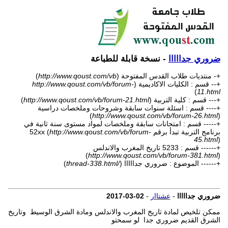
ضروري جدااااا
- نسخة قابلة للطباعة
+- منتديات طلاب القدس المفتوحة (
http://www.qoust.com/vb
)
+-- قسم : الكليات الاكاديمية (
http://www.qoust.com/vb/forum-
)
11.html
+--- قسم : كلية التربية (
http://www.qoust.com/vb/forum-21.html
)
+---- قسم : اسئلة سنوات سابقة وشروحات وملخصات دراسية
)
http://www.qoust.com/vb/forum-26.html
(
+----- قسم : امتحانات سابقة وملخصات لمواد مستوى سنة ثانية في
برنامج التربية تبدأ برقم 52xx (
http://www.qoust.com/vb/forum-
45.html
)
+------ قسم : 5233 تاريخ المغرب والاندلس
)
http://www.qoust.com/vb/forum-381.html
(
+------ الموضوع : ضروري جدااااا (
/thread-338.html
)
ضروري جدااااا
-
عشتاار
-
02-03-2017
ممكن تلخيص لمادة تاريخ المغرب والاندلس ومادة الشرق الوسيط وتاريخ
الشرق القديم ضروري جدا لو سمحتو