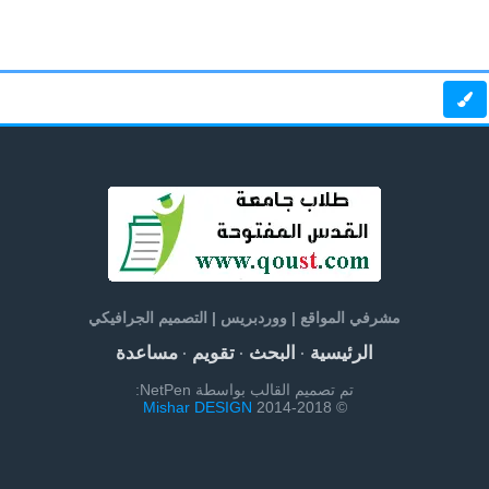
مشرفي المواقع | ووردبريس | التصميم الجرافيكي
الرئيسية
البحث
تقويم
مساعدة
·
·
·
تم تصميم القالب بواسطة NetPen:
Mishar DESIGN
© 2014-2018