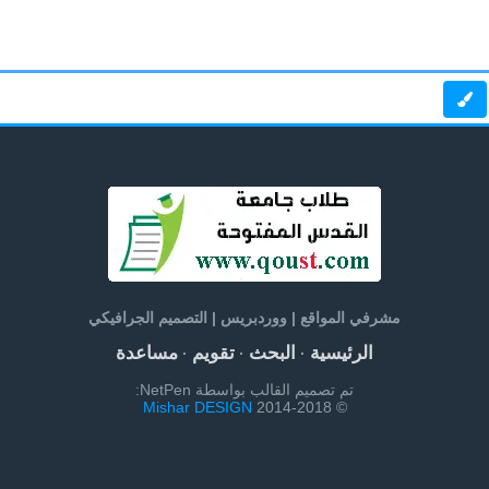
مشرفي المواقع | ووردبريس | التصميم الجرافيكي
الرئيسية
البحث
تقويم
مساعدة
·
·
·
تم تصميم القالب بواسطة NetPen:
Mishar DESIGN
© 2014-2018