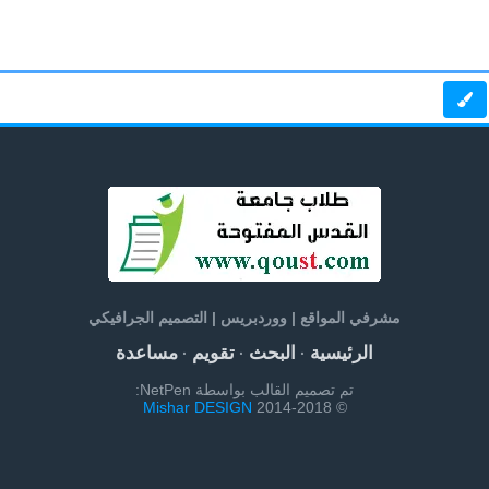
مشرفي المواقع | ووردبريس | التصميم الجرافيكي
الرئيسية
البحث
تقويم
مساعدة
·
·
·
تم تصميم القالب بواسطة NetPen:
Mishar DESIGN
© 2014-2018