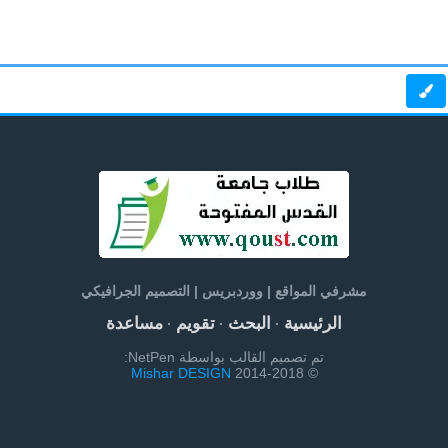
مشرفي المواقع | ووردبريس | التصميم الجرافيكي
الرئيسية
البحث
تقويم
مساعدة
·
·
·
تم تصميم القالب بواسطة NetPen:
Mishar DESIGN
© 2014-2018