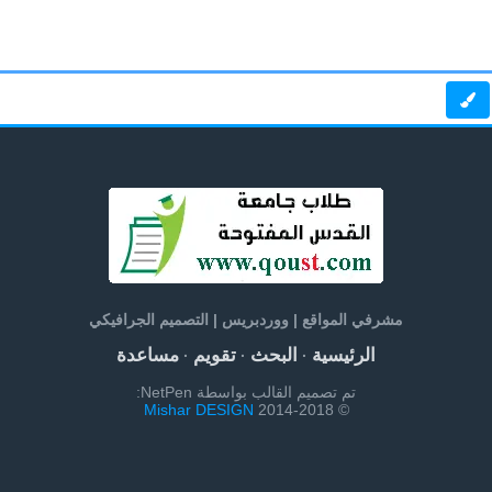
مشرفي المواقع | ووردبريس | التصميم الجرافيكي
الرئيسية
البحث
تقويم
مساعدة
·
·
·
تم تصميم القالب بواسطة NetPen:
Mishar DESIGN
© 2014-2018