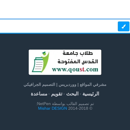
مشرفي المواقع | ووردبريس | التصميم الجرافيكي
الرئيسية
البحث
تقويم
مساعدة
·
·
·
تم تصميم القالب بواسطة NetPen:
Mishar DESIGN
© 2014-2018