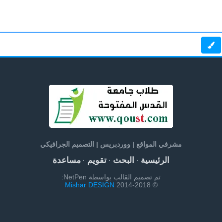
مشرفي المواقع | ووردبريس | التصميم الجرافيكي
الرئيسية
البحث
تقويم
مساعدة
·
·
·
تم تصميم القالب بواسطة NetPen:
Mishar DESIGN
© 2014-2018