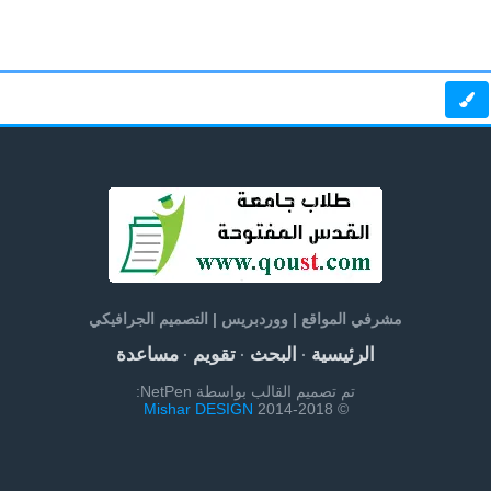
مشرفي المواقع | ووردبريس | التصميم الجرافيكي
الرئيسية
البحث
تقويم
مساعدة
·
·
·
تم تصميم القالب بواسطة NetPen:
Mishar DESIGN
© 2014-2018