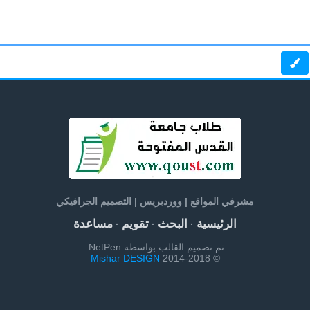
مشرفي المواقع | ووردبريس | التصميم الجرافيكي
الرئيسية
البحث
تقويم
مساعدة
·
·
·
تم تصميم القالب بواسطة NetPen:
Mishar DESIGN
© 2014-2018