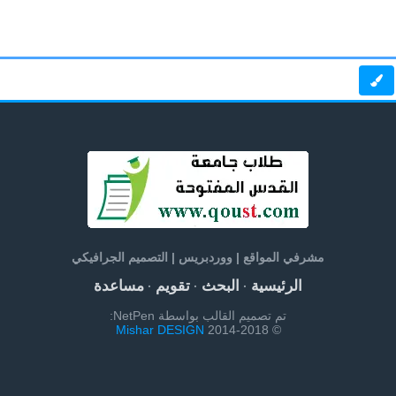
مشرفي المواقع | ووردبريس | التصميم الجرافيكي
الرئيسية
البحث
تقويم
مساعدة
·
·
·
تم تصميم القالب بواسطة NetPen:
Mishar DESIGN
© 2014-2018