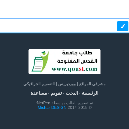
مشرفي المواقع | ووردبريس | التصميم الجرافيكي
الرئيسية
البحث
تقويم
مساعدة
·
·
·
تم تصميم القالب بواسطة NetPen:
Mishar DESIGN
© 2014-2018