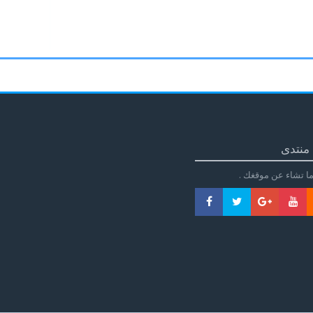
منتدى
ا تشاء عن موقغك .