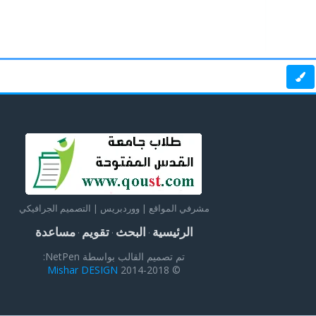
مشرفي المواقع | ووردبريس | التصميم الجرافيكي
الرئيسية
البحث
تقويم
مساعدة
·
·
·
تم تصميم القالب بواسطة NetPen:
Mishar DESIGN
© 2014-2018