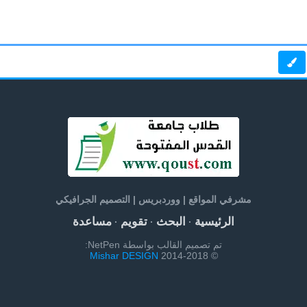
مشرفي المواقع | ووردبريس | التصميم الجرافيكي
الرئيسية
البحث
تقويم
مساعدة
·
·
·
تم تصميم القالب بواسطة NetPen:
Mishar DESIGN
© 2014-2018