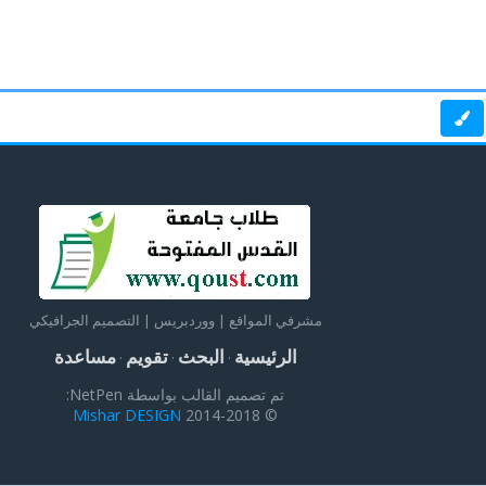
مشرفي المواقع | ووردبريس | التصميم الجرافيكي
الرئيسية
البحث
تقويم
مساعدة
·
·
·
تم تصميم القالب بواسطة NetPen:
Mishar DESIGN
© 2014-2018