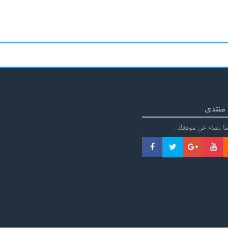
منتدى
ا تشاء عن موقغك .