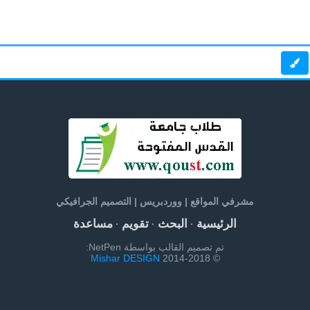
مشرفي المواقع | ووردبريس | التصميم الجرافيكي
الرئيسية
البحث
تقويم
مساعدة
·
·
·
تم تصميم القالب بواسطة NetPen:
Mishar DESIGN
© 2014-2018