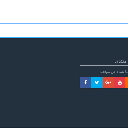
منتدى
ا تشاء عن موقغك .