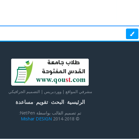
مشرفي المواقع | ووردبريس | التصميم الجرافيكي
الرئيسية
البحث
تقويم
مساعدة
·
·
·
تم تصميم القالب بواسطة NetPen:
Mishar DESIGN
© 2014-2018