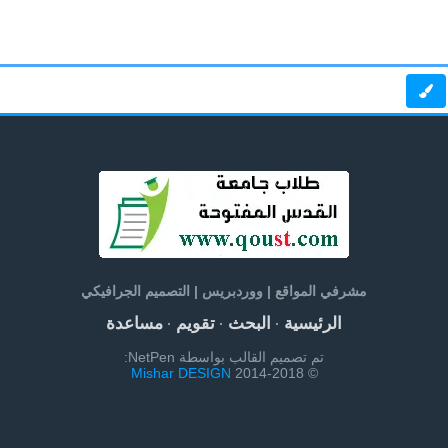
مشرفي المواقع | ووردبريس | التصميم الجرافيكي
الرئيسية
البحث
تقويم
مساعدة
·
·
·
تم تصميم القالب بواسطة NetPen:
Mishar DESIGN
© 2014-2018